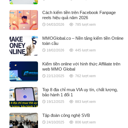
Cách kiếm tiền trên Facebook Fanpage
reels hiệu quả năm 2026
04/03/2026
785 lượt xem
MMOGlobal.co – Nền tảng kiếm tiền Online
toàn cầu
18/02/2026
445 lượt xem
Kiếm tiền online với hình thức Affiliate trên
web MMO Global
22/12/2025
762 lượt xem
Top 8 địa chỉ mua VIA uy tín, chất lượng,
bảo hành 1 đổi 1
19/12/2025
883 lượt xem
Tập đoàn công nghệ SVB
24/10/2025
806 lượt xem