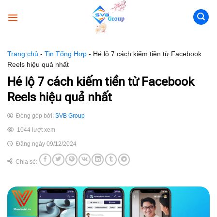
Skip
to
content
Trang chủ
-
Tin Tổng Hợp
-
Hé lộ 7 cách kiếm tiền từ Facebook
Reels hiệu quả nhất
Hé lộ 7 cách kiếm tiền từ Facebook
Reels hiệu quả nhất
Đóng góp bởi:
SVB Group
1044 lượt xem
Đăng ngày 09/12/2024
Chia sẻ: