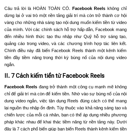
Câu trả lời là HOÀN TOÀN CÓ.
Facebook Reels
không chỉ
dừng lại ở vai trò một nền tảng giải trí mà còn trở thành cơ hội
vàng cho những nhà sáng tạo nội dung muốn kiếm tiền từ video
của mình. Với các chính sách hỗ trợ hấp dẫn, Facebook mang
đến nhiều hình thức tạo thu nhập như Quỹ hỗ trợ sáng tạo,
quảng cáo trong video, và các chương trình hợp tác liên kết.
Chính điều này đã biến Facebook Reels thành một kênh kiếm
tiền đầy tiềm năng trong thời kỳ bùng nổ của nội dung video
ngắn.
II. 7 Cách kiếm tiền từ Facebook Reels
Facebook Reels
đang trở thành một công cụ mạnh mẽ không
chỉ để giải trí mà còn để kiếm tiền. Nhờ vào sự bùng nổ của nội
dung video ngắn, việc tận dụng Reels đúng cách có thể mang
lại nguồn thu nhập ổn định. Tùy thuộc vào khả năng sáng tạo và
chiến lược của mỗi cá nhân, bạn có thể áp dụng nhiều phương
pháp khác nhau để khai thác tiềm năng từ nền tảng này. Dưới
đây là 7 cách phổ biến giúp bạn biến Reels thành kênh kiếm tiền