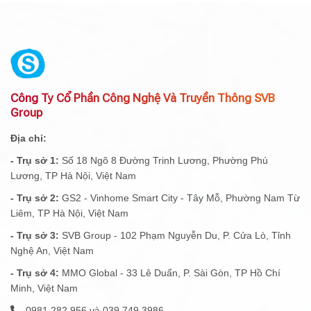
Công Ty Cổ Phần Công Nghệ Và Truyền Thông SVB
Group
Địa chỉ:
- Trụ sở 1:
Số 18 Ngõ 8 Đường Trinh Lương, Phường Phú
Lương, TP Hà Nội, Việt Nam
- Trụ sở 2:
GS2 - Vinhome Smart City - Tây Mỗ, Phường Nam Từ
Liêm, TP Hà Nội, Việt Nam
- Trụ sở 3:
SVB Group - 102 Phạm Nguyễn Du, P. Cửa Lò, Tỉnh
Nghệ An, Việt Nam
- Trụ sở 4:
MMO Global - 33 Lê Duẩn, P. Sài Gòn, TP Hồ Chí
Minh, Việt Nam
0981 282 956 và 039 749 3986