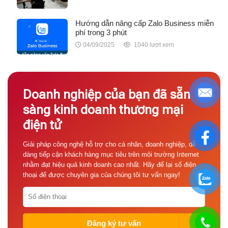
Hướng dẫn nâng cấp Zalo Business miễn
phí trong 3 phút
04/09/2025
1040 lượt xem
Doanh nghiệp của bạn đã sẵn
sàng kinh doanh thương mại
điện tử
Giải pháp công nghệ hỗ trợ cho cá nhân, doanh nghiệp, dễ
dàng tiếp cận khách hàng mục tiêu trên môi trường Internet
nhằm đạt hiệu quả kinh doanh cao nhất. Hãy để lại số điện
thoại để được chuyên gia của chúng tôi tư vấn ngay!