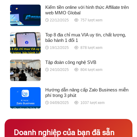
Kiếm tiền online với hình thức Affiliate trên
web MMO Global
22/12/2025
757 lượt xem
Top 8 địa chỉ mua VIA uy tín, chất lượng,
bảo hành 1 đổi 1
19/12/2025
878 lượt xem
Tập đoàn công nghệ SVB
24/10/2025
804 lượt xem
Hướng dẫn nâng cấp Zalo Business miễn
phí trong 3 phút
04/09/2025
1037 lượt xem
Doanh nghiệp của bạn đã sẵn