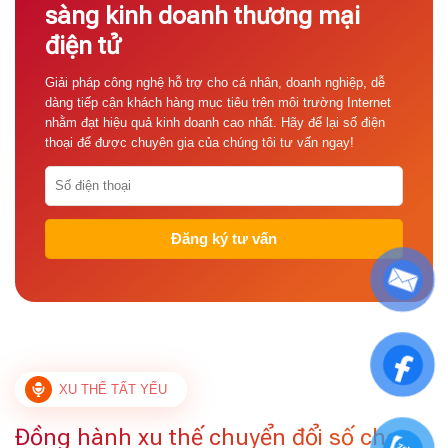
sàng kinh doanh thương mại
điện tử
Giải pháp công nghệ hỗ trợ cho cá nhân, doanh nghiệp, dễ
dàng tiếp cận khách hàng mục tiêu trên môi trường Internet
nhằm đạt hiệu quả kinh doanh cao nhất. Hãy để lại số điện
thoại để được chuyên gia của chúng tôi tư vấn ngay!
XU THẾ TẤT YẾU
Đồng hành xu thế chuyển đổi số cho