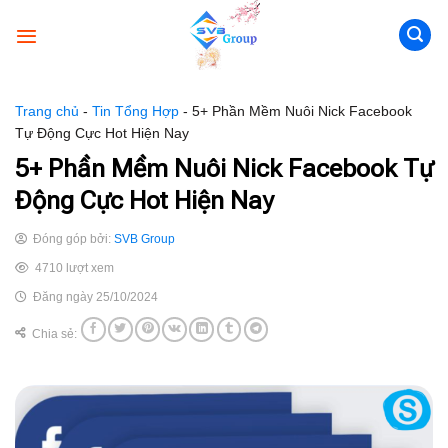
Skip
to
content
Trang chủ
-
Tin Tổng Hợp
-
5+ Phần Mềm Nuôi Nick Facebook
Tự Động Cực Hot Hiện Nay
5+ Phần Mềm Nuôi Nick Facebook Tự
Động Cực Hot Hiện Nay
Đóng góp bởi:
SVB Group
4710 lượt xem
Đăng ngày 25/10/2024
Chia sẻ: