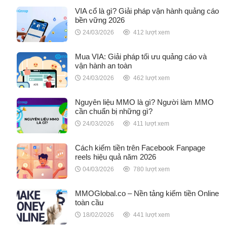
VIA cổ là gì? Giải pháp vận hành quảng cáo
bền vững 2026
24/03/2026
412 lượt xem
Mua VIA: Giải pháp tối ưu quảng cáo và
vận hành an toàn
24/03/2026
462 lượt xem
Nguyên liệu MMO là gì? Người làm MMO
cần chuẩn bị những gì?
24/03/2026
411 lượt xem
Cách kiếm tiền trên Facebook Fanpage
reels hiệu quả năm 2026
04/03/2026
780 lượt xem
MMOGlobal.co – Nền tảng kiếm tiền Online
toàn cầu
18/02/2026
441 lượt xem