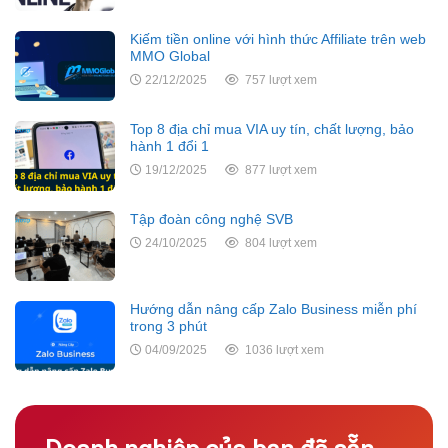
Kiếm tiền online với hình thức Affiliate trên web
MMO Global
22/12/2025
757 lượt xem
Top 8 địa chỉ mua VIA uy tín, chất lượng, bảo
hành 1 đổi 1
19/12/2025
877 lượt xem
Tập đoàn công nghệ SVB
24/10/2025
804 lượt xem
Hướng dẫn nâng cấp Zalo Business miễn phí
trong 3 phút
04/09/2025
1036 lượt xem