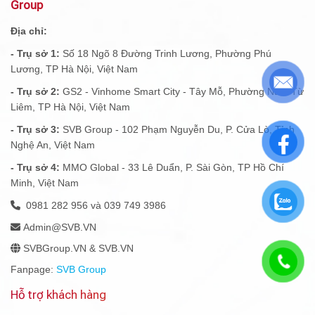
Group
Địa chỉ:
- Trụ sở 1:
Số 18 Ngõ 8 Đường Trinh Lương, Phường Phú
Lương, TP Hà Nội, Việt Nam
- Trụ sở 2:
GS2 - Vinhome Smart City - Tây Mỗ, Phường Nam Từ
Liêm, TP Hà Nội, Việt Nam
- Trụ sở 3:
SVB Group - 102 Phạm Nguyễn Du, P. Cửa Lò, Tỉnh
Nghệ An, Việt Nam
- Trụ sở 4:
MMO Global - 33 Lê Duẩn, P. Sài Gòn, TP Hồ Chí
Minh, Việt Nam
0981 282 956 và 039 749 3986
Admin@SVB.VN
SVBGroup.VN & SVB.VN
Fanpage:
SVB Group
Hỗ trợ khách hàng