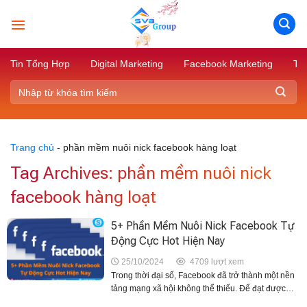
Skip
to
content
Tin Tổng Hợp
Digital Marketing
Facebook Marketing
Tik
Trang chủ
-
phần mềm nuôi nick facebook hàng loạt
Tag Archives:
phần mềm nuôi nick
facebook hàng loạt
5+ Phần Mềm Nuôi Nick Facebook Tự
Động Cực Hot Hiện Nay
25/10/2024
4709 lượt xem
Trong thời đại số, Facebook đã trở thành một nền
tảng mạng xã hội không thể thiếu. Để đạt được
hiệu quả cao trong việc kinh doanh online hoặc