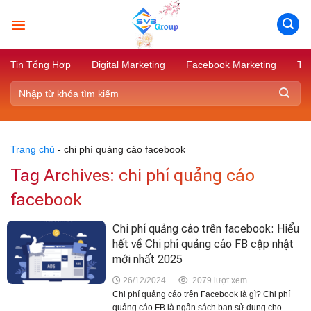
Skip
to
content
Tin Tổng Hợp
Digital Marketing
Facebook Marketing
Tik
Trang chủ
-
chi phí quảng cáo facebook
Tag Archives:
chi phí quảng cáo
facebook
Chi phí quảng cáo trên facebook: Hiểu
hết về Chi phí quảng cáo FB cập nhật
mới nhất 2025
26/12/2024
2079 lượt xem
Chi phí quảng cáo trên Facebook là gì? Chi phí
quảng cáo FB là ngân sách bạn sử dụng cho