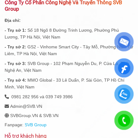
Công Ty Cổ Phần Công Nghệ Và Truyền Thông SVB
Group
Địa chỉ:
- Trụ sở 1:
Số 18 Ngõ 8 Đường Trinh Lương, Phường Phú
Lương, TP Hà Nội, Việt Nam
- Trụ sở 2:
GS2 - Vinhome Smart City - Tây Mỗ, Phường Nam Từ
Liêm, TP Hà Nội, Việt Nam
- Trụ sở 3:
SVB Group - 102 Phạm Nguyễn Du, P. Cửa Lò, Tỉnh
Nghệ An, Việt Nam
- Trụ sở 4:
MMO Global - 33 Lê Duẩn, P. Sài Gòn, TP Hồ Chí
Minh, Việt Nam
0981 282 956 và 039 749 3986
Admin@SVB.VN
SVBGroup.VN & SVB.VN
Fanpage:
SVB Group
Hỗ trợ khách hàng