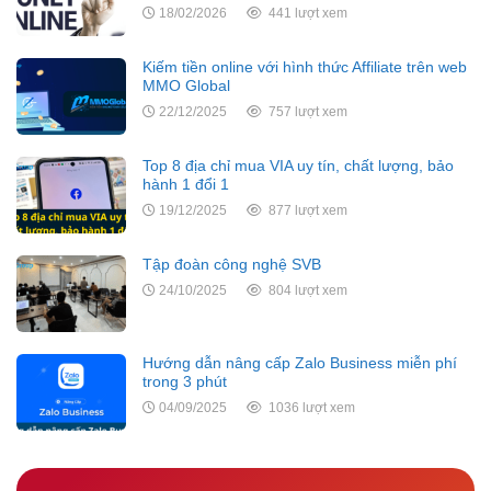
18/02/2026
441 lượt xem
Kiếm tiền online với hình thức Affiliate trên web
MMO Global
22/12/2025
757 lượt xem
Top 8 địa chỉ mua VIA uy tín, chất lượng, bảo
hành 1 đổi 1
19/12/2025
877 lượt xem
Tập đoàn công nghệ SVB
24/10/2025
804 lượt xem
Hướng dẫn nâng cấp Zalo Business miễn phí
trong 3 phút
04/09/2025
1036 lượt xem