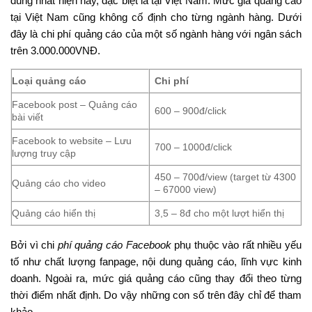
dùng nhất hiện nay, đặc biệt là tại Việt Nam. Mức giá quảng cáo
tại Việt Nam cũng không cố định cho từng ngành hàng. Dưới
đây là chi phí quảng cáo của một số ngành hàng với ngân sách
trên 3.000.000VNĐ.
Loại quảng cáo
Chi phí
Facebook post – Quảng cáo
600 – 900đ/click
bài viết
Facebook to website – Lưu
700 – 1000đ/click
lượng truy cập
450 – 700đ/view (target từ 4300
Quảng cáo cho video
– 67000 view)
Quảng cáo hiển thị
3,5 – 8đ cho một lượt hiển thị
Bởi vì chi
phí quảng cáo Facebook
phụ thuộc vào rất nhiều yếu
tố như chất lượng fanpage, nội dung quảng cáo, lĩnh vực kinh
doanh. Ngoài ra, mức giá quảng cáo cũng thay đổi theo từng
thời điểm nhất định. Do vậy những con số trên đây chỉ để tham
khảo.