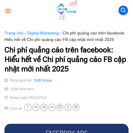
Skip
to
content
Trang chủ
-
Digital Marketing
-
Chi phí quảng cáo trên facebook:
Hiểu hết về Chi phí quảng cáo FB cập nhật mới nhất 2025
Chi phí quảng cáo trên facebook:
Hiểu hết về Chi phí quảng cáo FB cập
nhật mới nhất 2025
Đóng góp bởi:
SVB Group
2090 lượt xem
Đăng ngày 26/12/2024
Chia sẻ: