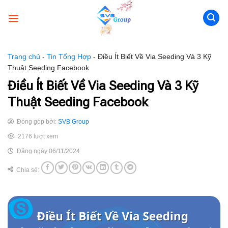
Skip
to
content
Trang chủ
-
Tin Tổng Hợp
-
Điều Ít Biết Về Via Seeding Và 3 Kỹ
Thuật Seeding Facebook
Điều Ít Biết Về Via Seeding Và 3 Kỹ
Thuật Seeding Facebook
Đóng góp bởi:
SVB Group
2176 lượt xem
Đăng ngày 06/11/2024
Chia sẻ: