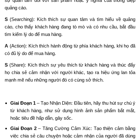
sự quan tâm đối với sản phẩm hoặc ý nghĩa của thông điệp
quảng cáo.
S
(Searching): Kích thích sự quan tâm và tìm hiểu về quảng
cáo, cho thấy khách hàng đang tò mò và có nhu cầu, bắt đầu
tìm kiếm lý do để mua hàng.
A
(Action): Kích thích hành động từ phía khách hàng, khi họ đã
có đủ lý do để mua hàng.
S
(Share): Kích thích sự yêu thích từ khách hàng và thúc đẩy
họ chia sẻ cảm nhận với người khác, tạo ra hiệu ứng lan tỏa
mạnh mẽ nếu những người đó có cùng sở thích.
Giai Đoạn 1
– Tạo Nhận Diện: Đầu tiên, hãy thu hút sự chú ý
từ khách hàng, như sử dụng hình ảnh sản phẩm bắt mắt,
hoặc tiêu đề hấp dẫn, gây sốc.
Giai Đoạn 2
– Tăng Cường Cảm Xúc: Tạo thiện cảm bằng
việc chia sẻ câu chuyện hoặc cảm nhận của người đã dùng