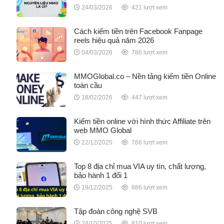
24/03/2026
421 lượt xem
Cách kiếm tiền trên Facebook Fanpage
reels hiệu quả năm 2026
04/03/2026
786 lượt xem
MMOGlobal.co – Nền tảng kiếm tiền Online
toàn cầu
18/02/2026
447 lượt xem
Kiếm tiền online với hình thức Affiliate trên
web MMO Global
22/12/2025
766 lượt xem
Top 8 địa chỉ mua VIA uy tín, chất lượng,
bảo hành 1 đổi 1
19/12/2025
886 lượt xem
Tập đoàn công nghệ SVB
24/10/2025
810 lượt xem