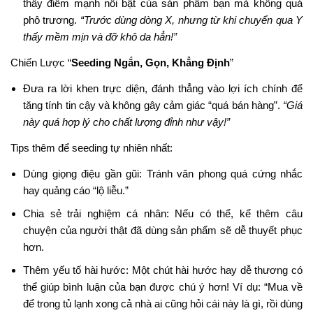
thấy điểm mạnh nổi bật của sản phẩm bạn mà không quá
phô trương.
“Trước dùng dòng X, nhưng từ khi chuyển qua Y
thấy mềm mịn và đỡ khô da hẳn!”
Chiến Lược “
Seeding Ngắn, Gọn, Khẳng Định
”
Đưa ra lời khen trực diện, đánh thẳng vào lợi ích chính để
tăng tính tin cậy và không gây cảm giác “quá bán hàng”.
“Giá
này quá hợp lý cho chất lượng đỉnh như vậy!”
Tips thêm để seeding tự nhiên nhất:
Dùng giọng điệu gần gũi: Tránh văn phong quá cứng nhắc
hay quảng cáo “lộ liễu.”
Chia sẻ trải nghiệm cá nhân: Nếu có thể, kể thêm câu
chuyện của người thật đã dùng sản phẩm sẽ dễ thuyết phục
hơn.
Thêm yếu tố hài hước: Một chút hài hước hay dễ thương có
thể giúp bình luận của bạn được chú ý hơn! Ví dụ: “Mua về
để trong tủ lạnh xong cả nhà ai cũng hỏi cái này là gì, rồi dùng