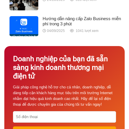
Hướng dẫn nâng cấp Zalo Business miễn
phí trong 3 phút
04/09/2025
1041 lượt xem
Doanh nghiệp của bạn đã sẵn
sàng kinh doanh thương mại
điện tử
Giải pháp công nghệ hỗ trợ cho cá nhân, doanh nghiệp, dễ
dàng tiếp cận khách hàng mục tiêu trên môi trường Internet
nhằm đạt hiệu quả kinh doanh cao nhất. Hãy để lại số điện
thoại để được chuyên gia của chúng tôi tư vấn ngay!