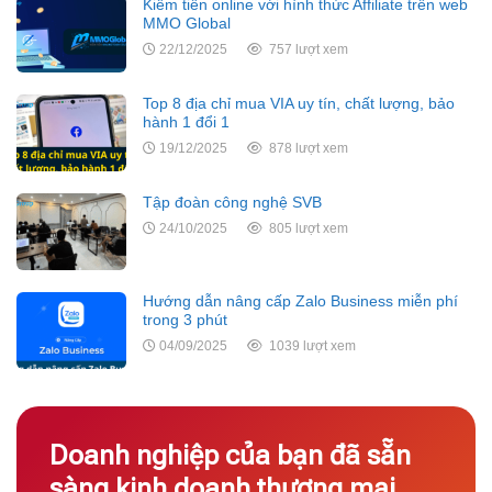
Kiếm tiền online với hình thức Affiliate trên web
MMO Global
22/12/2025
757 lượt xem
Top 8 địa chỉ mua VIA uy tín, chất lượng, bảo
hành 1 đổi 1
19/12/2025
878 lượt xem
Tập đoàn công nghệ SVB
24/10/2025
805 lượt xem
Hướng dẫn nâng cấp Zalo Business miễn phí
trong 3 phút
04/09/2025
1039 lượt xem
Doanh nghiệp của bạn đã sẵn
sàng kinh doanh thương mại