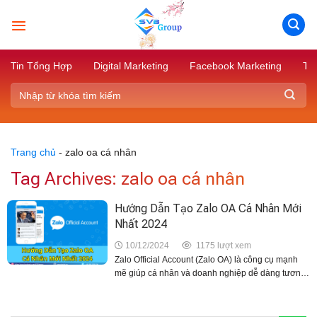
Skip
to
content
Tin Tổng Hợp
Digital Marketing
Facebook Marketing
Tik
Trang chủ
-
zalo oa cá nhân
Tag Archives:
zalo oa cá nhân
Hướng Dẫn Tạo Zalo OA Cá Nhân Mới
Nhất 2024
10/12/2024
1175 lượt xem
Zalo Official Account (Zalo OA) là công cụ mạnh
mẽ giúp cá nhân và doanh nghiệp dễ dàng tương
tác với khách hàng, xây dựng thương hiệu và phát
triển hoạt động kinh doanh trên...