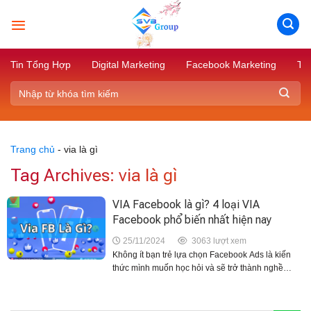
Skip
to
content
Tin Tổng Hợp
Digital Marketing
Facebook Marketing
Tik
Trang chủ
-
via là gì
Tag Archives:
via là gì
VIA Facebook là gì? 4 loại VIA
Facebook phổ biến nhất hiện nay
25/11/2024
3063 lượt xem
Không ít bạn trẻ lựa chọn Facebook Ads là kiến
thức mình muốn học hỏi và sẽ trở thành nghề
nghiệp chính trong tương lai. Khi bắt đầu tiếp
xúc, VIA Facebook là 1 thuật ngữ...