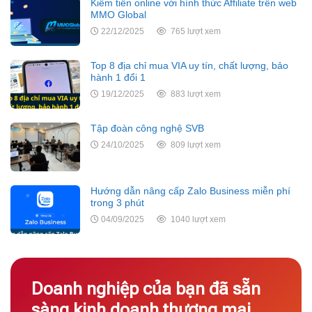
Kiếm tiền online với hình thức Affiliate trên web
MMO Global
22/12/2025
765 lượt xem
Top 8 địa chỉ mua VIA uy tín, chất lượng, bảo
hành 1 đổi 1
19/12/2025
883 lượt xem
Tập đoàn công nghệ SVB
24/10/2025
809 lượt xem
Hướng dẫn nâng cấp Zalo Business miễn phí
trong 3 phút
04/09/2025
1040 lượt xem
Doanh nghiệp của bạn đã sẵn
sàng kinh doanh thương mại