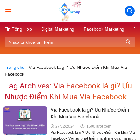
Skip
to
content
Tin Tổng Hợp
Digital Marketing
Facebook Marketing
Tik
Trang chủ
-
Via Facebook là gì? Ưu Nhược Điểm Khi Mua Via
Facebook
Tag Archives:
Via Facebook là gì? Ưu
Nhược Điểm Khi Mua Via Facebook
Via Facebook là gì? Ưu Nhược Điểm
Khi Mua Via Facebook
27/12/2024
1600 lượt xem
Via Facebook là gì? Ưu Nhược Điểm Khi Mua Via
Facebook Với sự phát triển mạnh mẽ của mạng xã