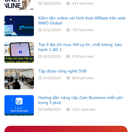
18/02/2026
441 lượt xem
Kiếm tiền online với hình thức Affiliate trên web
MMO Global
22/12/2025
757 lượt xem
Top 8 địa chỉ mua VIA uy tín, chất lượng, bảo
hành 1 đổi 1
19/12/2025
878 lượt xem
Tập đoàn công nghệ SVB
24/10/2025
804 lượt xem
Hướng dẫn nâng cấp Zalo Business miễn phí
trong 3 phút
04/09/2025
1037 lượt xem