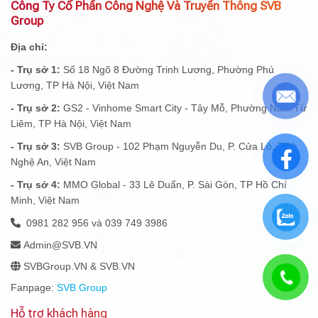
Công Ty Cổ Phần Công Nghệ Và Truyền Thông SVB
Group
Địa chỉ:
- Trụ sở 1:
Số 18 Ngõ 8 Đường Trinh Lương, Phường Phú
Lương, TP Hà Nội, Việt Nam
- Trụ sở 2:
GS2 - Vinhome Smart City - Tây Mỗ, Phường Nam Từ
Liêm, TP Hà Nội, Việt Nam
- Trụ sở 3:
SVB Group - 102 Phạm Nguyễn Du, P. Cửa Lò, Tỉnh
Nghệ An, Việt Nam
- Trụ sở 4:
MMO Global - 33 Lê Duẩn, P. Sài Gòn, TP Hồ Chí
Minh, Việt Nam
0981 282 956 và 039 749 3986
Admin@SVB.VN
SVBGroup.VN & SVB.VN
Fanpage:
SVB Group
Hỗ trợ khách hàng