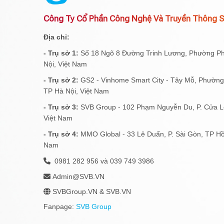
Công Ty Cổ Phần Công Nghệ Và Truyền Thông 
Địa chỉ:
- Trụ sở 1:
Số 18 Ngõ 8 Đường Trinh Lương, Phường P
Nội, Việt Nam
- Trụ sở 2:
GS2 - Vinhome Smart City - Tây Mỗ, Phườn
TP Hà Nội, Việt Nam
- Trụ sở 3:
SVB Group - 102 Phạm Nguyễn Du, P. Cửa Lò
Việt Nam
- Trụ sở 4:
MMO Global - 33 Lê Duẩn, P. Sài Gòn, TP Hồ
Nam
0981 282 956 và 039 749 3986
Admin@SVB.VN
SVBGroup.VN & SVB.VN
Fanpage:
SVB Group