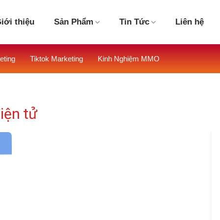
iới thiệu
Sản Phẩm
Tin Tức
Liên hệ
eting
Tiktok Marketing
Kinh Nghiệm MMO
iện tử