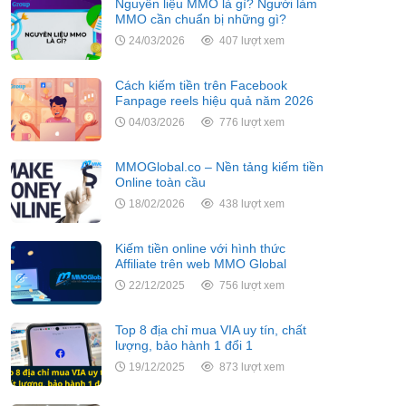
Nguyên liệu MMO là gì? Người làm
MMO cần chuẩn bị những gì?
24/03/2026
407 lượt xem
Cách kiếm tiền trên Facebook
Fanpage reels hiệu quả năm 2026
04/03/2026
776 lượt xem
MMOGlobal.co – Nền tảng kiếm tiền
Online toàn cầu
18/02/2026
438 lượt xem
Kiếm tiền online với hình thức
Affiliate trên web MMO Global
22/12/2025
756 lượt xem
Top 8 địa chỉ mua VIA uy tín, chất
lượng, bảo hành 1 đổi 1
19/12/2025
873 lượt xem