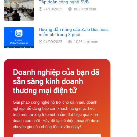
Tập đoàn công nghệ SVB
24/10/2025
802 lượt xem
Hướng dẫn nâng cấp Zalo Business
miễn phí trong 3 phút
04/09/2025
1036 lượt xem
Doanh nghiệp của bạn đã
sẵn sàng kinh doanh
thương mại điện tử
Giải pháp công nghệ hỗ trợ cho cá nhân, doanh
nghiệp, dễ dàng tiếp cận khách hàng mục tiêu
trên môi trường Internet nhằm đạt hiệu quả kinh
doanh cao nhất. Hãy để lại số điện thoại để được
chuyên gia của chúng tôi tư vấn ngay!