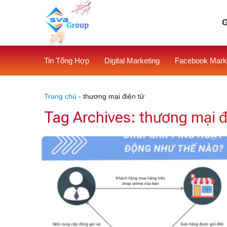
Skip
to
G
content
Tin Tổng Hợp
Digital Marketing
Facebook Mark
Trang chủ
-
thương mại điện tử
Tag Archives:
thương mại đ