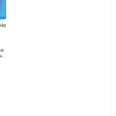
iệp
hất
i...