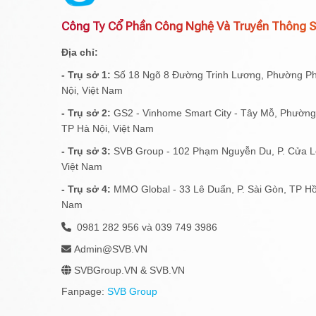
Công Ty Cổ Phần Công Nghệ Và Truyền Thông 
Địa chỉ:
- Trụ sở 1:
Số 18 Ngõ 8 Đường Trinh Lương, Phường P
Nội, Việt Nam
- Trụ sở 2:
GS2 - Vinhome Smart City - Tây Mỗ, Phườn
TP Hà Nội, Việt Nam
- Trụ sở 3:
SVB Group - 102 Phạm Nguyễn Du, P. Cửa Lò
Việt Nam
- Trụ sở 4:
MMO Global - 33 Lê Duẩn, P. Sài Gòn, TP Hồ
Nam
0981 282 956 và 039 749 3986
Admin@SVB.VN
SVBGroup.VN & SVB.VN
Fanpage:
SVB Group