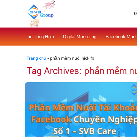
Skip
to
G
content
Tin Tổng Hợp
Digital Marketing
Facebook Mark
Trang chủ
-
phần mềm nuôi nick fb
Tag Archives:
phần mềm nuô