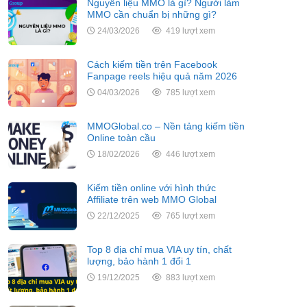
Nguyên liệu MMO là gì? Người làm
MMO cần chuẩn bị những gì?
24/03/2026
419 lượt xem
Cách kiếm tiền trên Facebook
Fanpage reels hiệu quả năm 2026
04/03/2026
785 lượt xem
MMOGlobal.co – Nền tảng kiếm tiền
Online toàn cầu
18/02/2026
446 lượt xem
Kiếm tiền online với hình thức
Affiliate trên web MMO Global
22/12/2025
765 lượt xem
Top 8 địa chỉ mua VIA uy tín, chất
lượng, bảo hành 1 đổi 1
19/12/2025
883 lượt xem