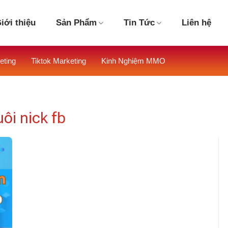
iới thiệu
Sản Phẩm
Tin Tức
Liên hệ
eting
Tiktok Marketing
Kinh Nghiệm MMO
i nick fb