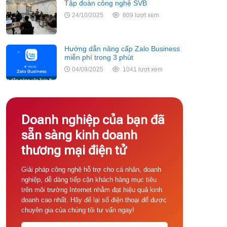
Tập đoàn công nghệ SVB
24/10/2025
809 lượt xem
Hướng dẫn nâng cấp Zalo Business
miễn phí trong 3 phút
04/09/2025
1041 lượt xem
Doanh nghiệp của bạn đã
sẵn sàng kinh doanh
thương mại điện tử
Giải pháp công nghệ hỗ trợ cho cá nhân, doanh
nghiệp, dễ dàng tiếp cận khách hàng mục tiêu
trên môi trường Internet nhằm đạt hiệu quả kinh
doanh cao nhất. Hãy để lại số điện thoại để được
chuyên gia của chúng tôi tư vấn ngay!