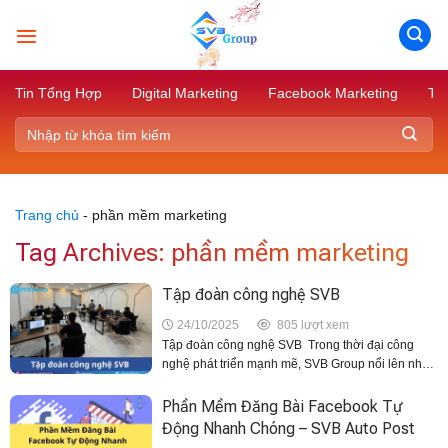
Skip
to
content
Tin Tổng Hợp
Digital Marketing
Facebook Marketing
Tik
Trang chủ
-
phần mềm marketing
Tag Archives:
phần mềm marketing
Tập đoàn công nghệ SVB
24/10/2025
805 lượt xem
Tập đoàn công nghệ SVB Trong thời đại công
nghệ phát triển mạnh mẽ, SVB Group nổi lên như
một tập đoàn công nghệ hàng đầu tại Việt Nam,
tiên phong cung cấp các giải...
Phần Mềm Đăng Bài Facebook Tự
Động Nhanh Chóng – SVB Auto Post