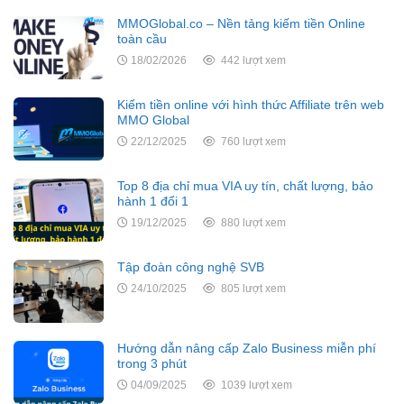
MMOGlobal.co – Nền tảng kiếm tiền Online
toàn cầu
18/02/2026
442 lượt xem
Kiếm tiền online với hình thức Affiliate trên web
MMO Global
22/12/2025
760 lượt xem
Top 8 địa chỉ mua VIA uy tín, chất lượng, bảo
hành 1 đổi 1
19/12/2025
880 lượt xem
Tập đoàn công nghệ SVB
24/10/2025
805 lượt xem
Hướng dẫn nâng cấp Zalo Business miễn phí
trong 3 phút
04/09/2025
1039 lượt xem