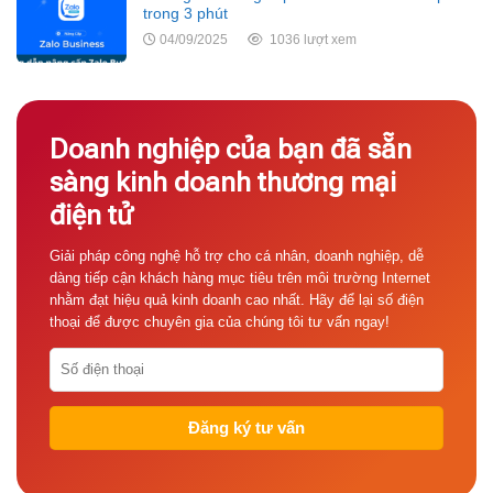
trong 3 phút
04/09/2025
1036 lượt xem
Doanh nghiệp của bạn đã sẵn
sàng kinh doanh thương mại
điện tử
Giải pháp công nghệ hỗ trợ cho cá nhân, doanh nghiệp, dễ
dàng tiếp cận khách hàng mục tiêu trên môi trường Internet
nhằm đạt hiệu quả kinh doanh cao nhất. Hãy để lại số điện
thoại để được chuyên gia của chúng tôi tư vấn ngay!