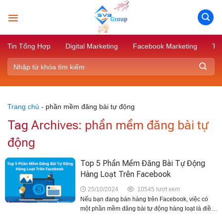
Skip
to
content
Tin Tổng Hợp
Digital Marketing
Facebook Marketing
Tik
Trang chủ
-
phần mềm đăng bài tự động
Tag Archives:
phần mềm đăng bài tự
động
Top 5 Phần Mềm Đăng Bài Tự Động
Hàng Loạt Trên Facebook
25/10/2024
10545 lượt xem
Nếu bạn đang bán hàng trên Facebook, việc có
một phần mềm đăng bài tự động hàng loạt là điều
rất cần thiết. Điều này giúp sản phẩm và bài viết