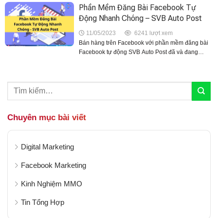
của bạn luôn xuất...
Phần Mềm Đăng Bài Facebook Tự
Động Nhanh Chóng – SVB Auto Post
11/05/2023
6241 lượt xem
Bán hàng trên Facebook với phần mềm đăng bài
Facebook tự động SVB Auto Post đã và đang
mang đến nhiều tiện lợi cho người dùng trong quá
trình đăng bài, marketing sản phẩm tới...
Chuyên mục bài viết
Digital Marketing
Facebook Marketing
Kinh Nghiệm MMO
Tin Tổng Hợp