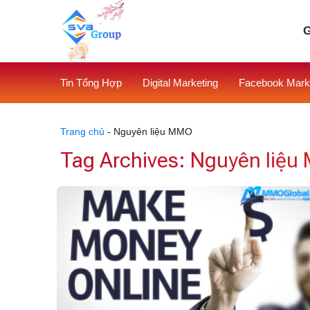
Skip
to
G
content
Tin Tổng Hợp
Digital Marketing
Facebook Mark
Trang chủ
-
Nguyên liệu MMO
Tag Archives:
Nguyên liệu