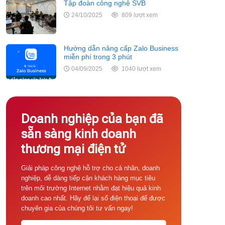
Tập đoàn công nghệ SVB
24/10/2025
809 lượt xem
Hướng dẫn nâng cấp Zalo Business
miễn phí trong 3 phút
04/09/2025
1040 lượt xem
Doanh nghiệp của bạn đã
sẵn sàng kinh doanh
thương mại điện tử
Giải pháp công nghệ hỗ trợ cho cá nhân, doanh
nghiệp, dễ dàng tiếp cận khách hàng mục tiêu
trên môi trường Internet nhằm đạt hiệu quả kinh
doanh cao nhất. Hãy để lại số điện thoại để được
chuyên gia của chúng tôi tư vấn ngay!