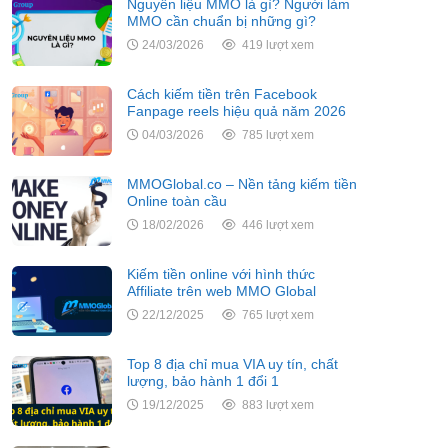
Nguyên liệu MMO là gì? Người làm
MMO cần chuẩn bị những gì?
24/03/2026
419 lượt xem
Cách kiếm tiền trên Facebook
Fanpage reels hiệu quả năm 2026
04/03/2026
785 lượt xem
MMOGlobal.co – Nền tảng kiếm tiền
Online toàn cầu
18/02/2026
446 lượt xem
Kiếm tiền online với hình thức
Affiliate trên web MMO Global
22/12/2025
765 lượt xem
Top 8 địa chỉ mua VIA uy tín, chất
lượng, bảo hành 1 đổi 1
19/12/2025
883 lượt xem