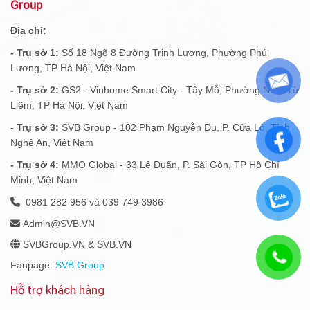
Group
Địa chỉ:
- Trụ sở 1:
Số 18 Ngõ 8 Đường Trinh Lương, Phường Phú
Lương, TP Hà Nội, Việt Nam
- Trụ sở 2:
GS2 - Vinhome Smart City - Tây Mỗ, Phường Nam Từ
Liêm, TP Hà Nội, Việt Nam
- Trụ sở 3:
SVB Group - 102 Phạm Nguyễn Du, P. Cửa Lò, Tỉnh
Nghệ An, Việt Nam
- Trụ sở 4:
MMO Global - 33 Lê Duẩn, P. Sài Gòn, TP Hồ Chí
Minh, Việt Nam
0981 282 956 và 039 749 3986
Admin@SVB.VN
SVBGroup.VN & SVB.VN
Fanpage:
SVB Group
Hỗ trợ khách hàng