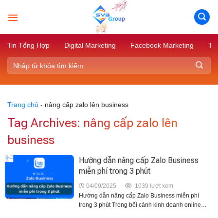
Skip
to
content
Tin Tổng Hợp
Digital Marketing
Facebook Marketing
Tik
Trang chủ
-
nâng cấp zalo lên business
Tag Archives:
nâng cấp zalo lên
business
Hướng dẫn nâng cấp Zalo Business
miễn phí trong 3 phút
04/09/2025
1039 lượt xem
Hướng dẫn nâng cấp Zalo Business miễn phí
trong 3 phút Trong bối cảnh kinh doanh online
ngày càng cạnh tranh, Zalo trở thành nền tảng bán