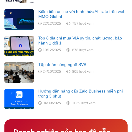
Kiếm tiền online với hình thức Affiliate trên web
MMO Global
22/12/2025
757 lượt xem
Top 8 địa chỉ mua VIA uy tín, chất lượng, bảo
hành 1 đổi 1
19/12/2025
878 lượt xem
Tập đoàn công nghệ SVB
24/10/2025
805 lượt xem
Hướng dẫn nâng cấp Zalo Business miễn phí
trong 3 phút
04/09/2025
1039 lượt xem