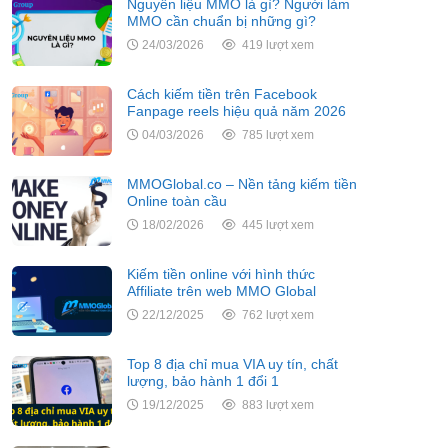
Nguyên liệu MMO là gì? Người làm
MMO cần chuẩn bị những gì?
24/03/2026
419 lượt xem
Cách kiếm tiền trên Facebook
Fanpage reels hiệu quả năm 2026
04/03/2026
785 lượt xem
MMOGlobal.co – Nền tảng kiếm tiền
Online toàn cầu
18/02/2026
445 lượt xem
Kiếm tiền online với hình thức
Affiliate trên web MMO Global
22/12/2025
762 lượt xem
Top 8 địa chỉ mua VIA uy tín, chất
lượng, bảo hành 1 đổi 1
19/12/2025
883 lượt xem