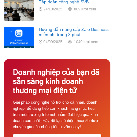
Tập đoàn công nghệ SVB
24/10/2025
809 lượt xem
Hướng dẫn nâng cấp Zalo Business
miễn phí trong 3 phút
04/09/2025
1040 lượt xem
Doanh nghiệp của bạn đã
sẵn sàng kinh doanh
thương mại điện tử
Giải pháp công nghệ hỗ trợ cho cá nhân, doanh
nghiệp, dễ dàng tiếp cận khách hàng mục tiêu
trên môi trường Internet nhằm đạt hiệu quả kinh
doanh cao nhất. Hãy để lại số điện thoại để được
chuyên gia của chúng tôi tư vấn ngay!