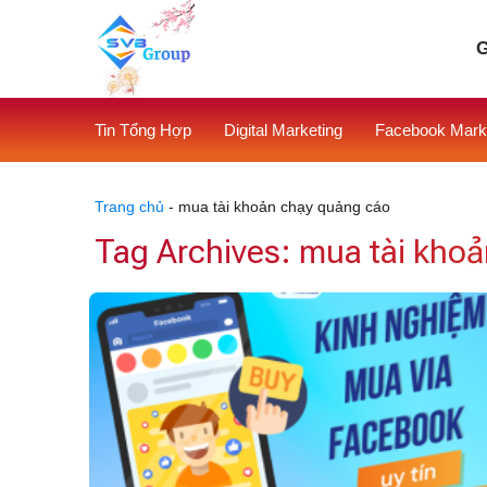
Skip
to
G
content
Tin Tổng Hợp
Digital Marketing
Facebook Mark
Trang chủ
-
mua tài khoản chạy quảng cáo
Tag Archives:
mua tài kho