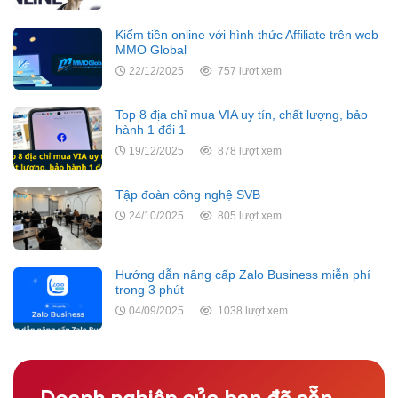
Kiếm tiền online với hình thức Affiliate trên web
MMO Global
22/12/2025
757 lượt xem
Top 8 địa chỉ mua VIA uy tín, chất lượng, bảo
hành 1 đổi 1
19/12/2025
878 lượt xem
Tập đoàn công nghệ SVB
24/10/2025
805 lượt xem
Hướng dẫn nâng cấp Zalo Business miễn phí
trong 3 phút
04/09/2025
1038 lượt xem