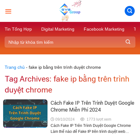
Skip
to
content
Tin Tổng Hợp
Digital Marketing
Facebook Marketing
Tik
Trang chủ
-
fake ip bằng trên trình duyệt chrome
Tag Archives:
fake ip bằng trên trình
duyệt chrome
Cách Fake IP Trên Trình Duyệt Google
Chrome Miễn Phí 2024
09/10/2024
1773 lượt xem
Cách Fake IP Trên Trình Duyệt Google Chrome
Làm thế nào để Fake IP trên trình duyệt web
Google Chrome giúp truy cập những trang web bị