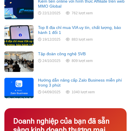
Kiếm tiền online với hình thức Affiliate trên web
MMO Global
22/12/2025
762 lượt xem
Top 8 địa chỉ mua VIA uy tín, chất lượng, bảo
hành 1 đổi 1
19/12/2025
883 lượt xem
Tập đoàn công nghệ SVB
24/10/2025
809 lượt xem
Hướng dẫn nâng cấp Zalo Business miễn phí
trong 3 phút
04/09/2025
1040 lượt xem
Doanh nghiệp của bạn đã sẵn
sàng kinh doanh thương mại