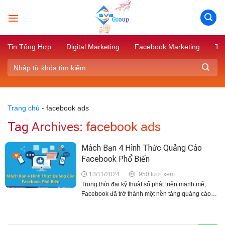
Skip
to
content
Tin Tổng Hợp
Digital Marketing
Facebook Marketing
Tik
Trang chủ
-
facebook ads
Tag Archives:
facebook ads
Mách Bạn 4 Hình Thức Quảng Cáo
Facebook Phổ Biến
13/11/2024
950 lượt xem
Trong thời đại kỹ thuật số phát triển mạnh mẽ,
Facebook đã trở thành một nền tảng quảng cáo
hàng đầu, giúp doanh nghiệp tiếp cận hàng triệu
người dùng. Tuy nhiên, để đạt hiệu...