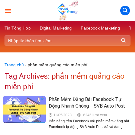
Skip
to
content
Tin Tổng Hợp
Digital Marketing
Facebook Marketing
Tik
Trang chủ
-
phần mềm quảng cáo miễn phí
Tag Archives:
phần mềm quảng cáo
miễn phí
Phần Mềm Đăng Bài Facebook Tự
Động Nhanh Chóng – SVB Auto Post
11/05/2023
6246 lượt xem
Bán hàng trên Facebook với phần mềm đăng bài
Facebook tự động SVB Auto Post đã và đang
mang đến nhiều tiện lợi cho người dùng trong quá