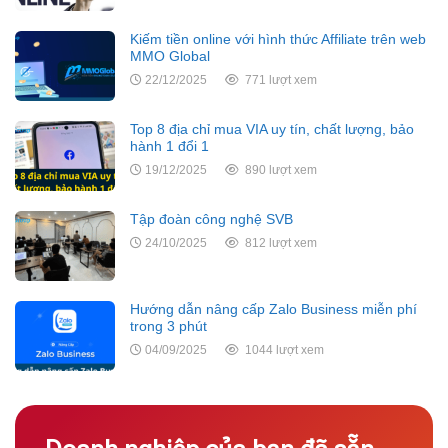
Kiếm tiền online với hình thức Affiliate trên web
MMO Global
22/12/2025
771 lượt xem
Top 8 địa chỉ mua VIA uy tín, chất lượng, bảo
hành 1 đổi 1
19/12/2025
890 lượt xem
Tập đoàn công nghệ SVB
24/10/2025
812 lượt xem
Hướng dẫn nâng cấp Zalo Business miễn phí
trong 3 phút
04/09/2025
1044 lượt xem