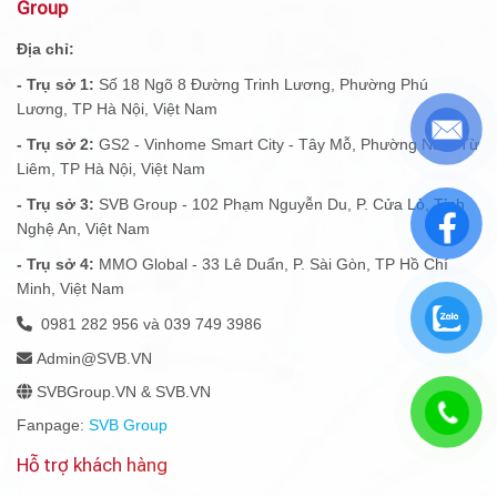
Group
Địa chỉ:
- Trụ sở 1:
Số 18 Ngõ 8 Đường Trinh Lương, Phường Phú
Lương, TP Hà Nội, Việt Nam
- Trụ sở 2:
GS2 - Vinhome Smart City - Tây Mỗ, Phường Nam Từ
Liêm, TP Hà Nội, Việt Nam
- Trụ sở 3:
SVB Group - 102 Phạm Nguyễn Du, P. Cửa Lò, Tỉnh
Nghệ An, Việt Nam
- Trụ sở 4:
MMO Global - 33 Lê Duẩn, P. Sài Gòn, TP Hồ Chí
Minh, Việt Nam
0981 282 956 và 039 749 3986
Admin@SVB.VN
SVBGroup.VN & SVB.VN
Fanpage:
SVB Group
Hỗ trợ khách hàng