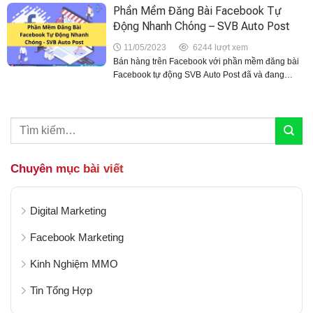
của bạn luôn xuất...
Phần Mềm Đăng Bài Facebook Tự
Động Nhanh Chóng – SVB Auto Post
11/05/2023
6244 lượt xem
Bán hàng trên Facebook với phần mềm đăng bài
Facebook tự động SVB Auto Post đã và đang
mang đến nhiều tiện lợi cho người dùng trong quá
trình đăng bài, marketing sản phẩm tới...
Chuyên mục bài viết
Digital Marketing
Facebook Marketing
Kinh Nghiệm MMO
Tin Tổng Hợp