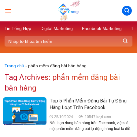
Skip
to
content
Tin Tổng Hợp
Digital Marketing
Facebook Marketing
Tik
Trang chủ
-
phần mềm đăng bài bán hàng
Tag Archives:
phần mềm đăng bài
bán hàng
Top 5 Phần Mềm Đăng Bài Tự Động
Hàng Loạt Trên Facebook
25/10/2024
10547 lượt xem
Nếu bạn đang bán hàng trên Facebook, việc có
một phần mềm đăng bài tự động hàng loạt là điều
rất cần thiết. Điều này giúp sản phẩm và bài viết