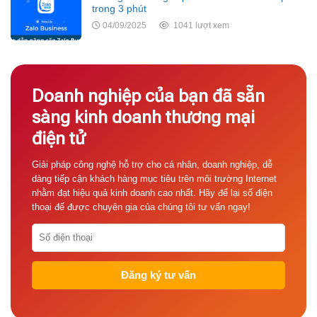
trong 3 phút
04/09/2025
1041 lượt xem
Doanh nghiệp của bạn đã sẵn
sàng kinh doanh thương mại
điện tử
Giải pháp công nghệ hỗ trợ cho cá nhân, doanh nghiệp, dễ
dàng tiếp cận khách hàng mục tiêu trên môi trường Internet
nhằm đạt hiệu quả kinh doanh cao nhất. Hãy để lại số điện
thoại để được chuyên gia của chúng tôi tư vấn ngay!